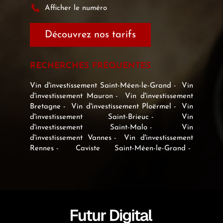
Afficher le numéro
Découvrez nos tarifs
RECHERCHES FRÉQUENTES
Vin d'investissement Saint-Méen-le-Grand
Vin
d'investissement Mauron
Vin d'investissement
Bretagne
Vin d'investissement Ploërmel
Vin
d'investissement Saint-Brieuc
Vin
d'investissement Saint-Malo
Vin
d'investissement Vannes
Vin d'investissement
Rennes
Caviste Saint-Méen-le-Grand
Caviste Mauron
Caviste Bretagne
Caviste
Ploërmel
Caviste Saint-Brieuc
Caviste
Saint-Malo
Caviste Vannes
Caviste Rennes
Expert en vin Saint-Méen-le-Grand
Expert
en vin Mauron
Expert en vin Bretagne
Expert en vin Ploërmel
Expert en vin Saint-
Brieuc
Expert en vin Saint-Malo
Expert en