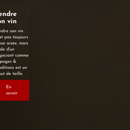
endre
on vin
ndre son vin
st pas toujours
ose aisée, mais
ide d'un
gociant comme
pages &
aditions est un
ut de taille.
En
savoir