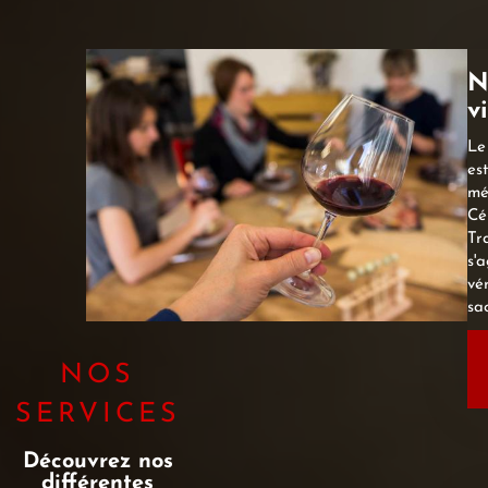
N
v
Le
es
mé
Cé
Tra
s'a
vé
sa
NOS
SERVICES
Découvrez nos
différentes