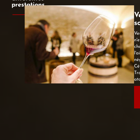
prestations
V
s
Ve
n'e
ch
l'a
né
Cé
Tr
ato