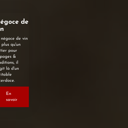
égoce de
in
 négoce de vin
t plus qu'un
tier pour
pages &
ditions, il
git là d'un
ritable
cerdoce.
En
savoir