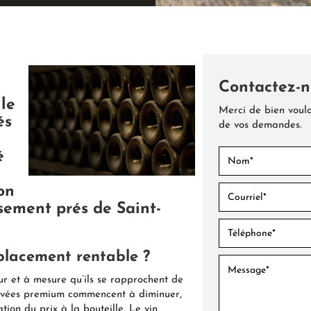
Contactez-n
le
Merci de bien voulo
és
de vos demandes.
é
on
ssement prés de Saint-
 placement rentable ?
fur et à mesure qu’ils se rapprochent de
 cuvées premium commencent à diminuer,
tion du prix à la bouteille. Le vin