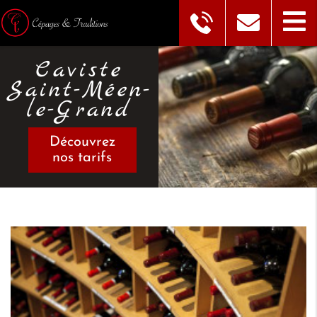
Caviste
Saint-Méen-
le-Grand
Découvrez
nos tarifs