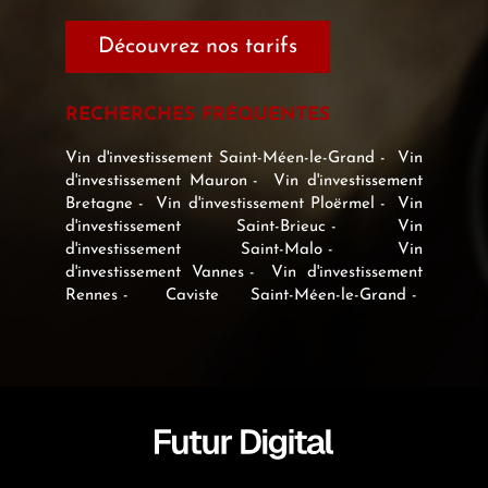
Découvrez nos tarifs
RECHERCHES FRÉQUENTES
Vin d'investissement Saint-Méen-le-Grand
Vin
d'investissement Mauron
Vin d'investissement
Bretagne
Vin d'investissement Ploërmel
Vin
d'investissement Saint-Brieuc
Vin
d'investissement Saint-Malo
Vin
d'investissement Vannes
Vin d'investissement
Rennes
Caviste Saint-Méen-le-Grand
Caviste Mauron
Caviste Bretagne
Caviste
Ploërmel
Caviste Saint-Brieuc
Caviste
Saint-Malo
Caviste Vannes
Caviste Rennes
Expert en vin Saint-Méen-le-Grand
Expert
en vin Mauron
Expert en vin Bretagne
Expert en vin Ploërmel
Expert en vin Saint-
Brieuc
Expert en vin Saint-Malo
Expert en
vin Vannes
Expert en vin Rennes
Négociant