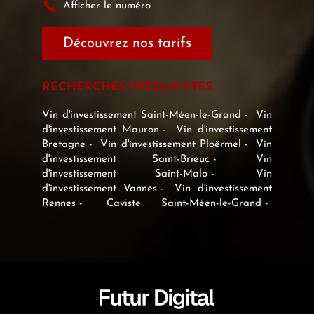
Afficher le numéro
Découvrez nos tarifs
RECHERCHES FRÉQUENTES
Vin d'investissement Saint-Méen-le-Grand
Vin
d'investissement Mauron
Vin d'investissement
Bretagne
Vin d'investissement Ploërmel
Vin
d'investissement Saint-Brieuc
Vin
d'investissement Saint-Malo
Vin
d'investissement Vannes
Vin d'investissement
Rennes
Caviste Saint-Méen-le-Grand
Caviste Mauron
Caviste Bretagne
Caviste
Ploërmel
Caviste Saint-Brieuc
Caviste
Saint-Malo
Caviste Vannes
Caviste Rennes
Expert en vin Saint-Méen-le-Grand
Expert
en vin Mauron
Expert en vin Bretagne
Expert en vin Ploërmel
Expert en vin Saint-
Brieuc
Expert en vin Saint-Malo
Expert en